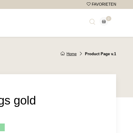
FAVORIETEN
0
wagen
Home
Product Page v.1
gs gold