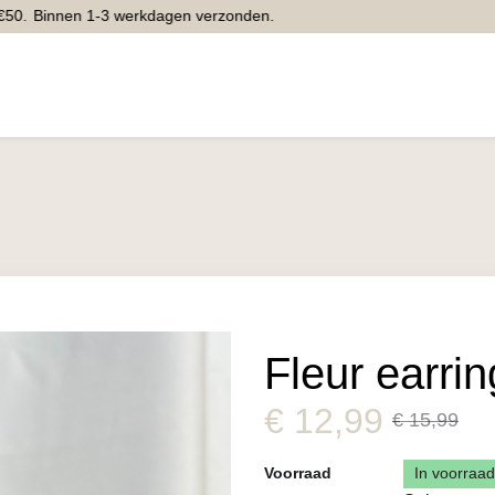
0.
Binnen 1-3 werkdagen verzonden.
Home
Webshop
Inspiratie
Contact
Winkel
Fleur earrin
€
12,99
€ 15,99
Voorraad
In voorraad