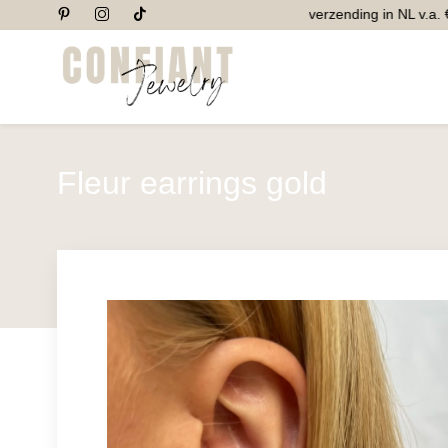
Gratis verzending in NL v.a. €5
Fleur earrings gold