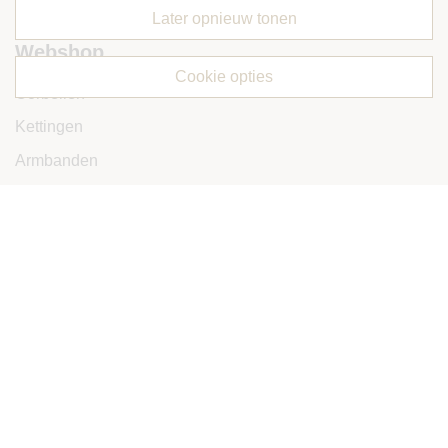
Favorieten
later opnieuw tonen
Webshop
cookie opties
Oorbellen
Kettingen
Armbanden
Ringen
Accessoires
Tassen
Sale
Extra
Voorwaarden
Privacy
Cookies