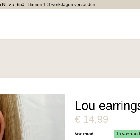
L v.a. €50.
Binnen 1-3 werkdagen verzonden.
Home
Webshop
Inspiratie
Contact
Winkel
Lou earring
€
14,99
Voorraad
In voorraad