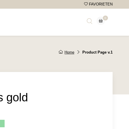
FAVORIETEN
0
wagen
Home
Product Page v.1
s gold