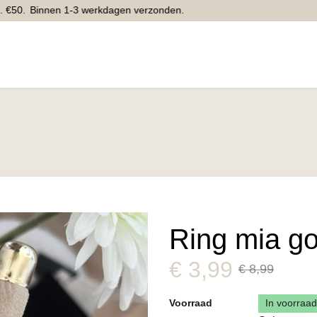
€50.
Binnen 1-3 werkdagen verzonden.
Home
Webshop
Inspiratie
Contact
Winkel
Ring mia gol
€
3,99
€ 8,99
Voorraad
In voorraad