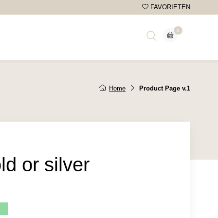
FAVORIETEN
0
wagen
Home
Product Page v.1
d or silver